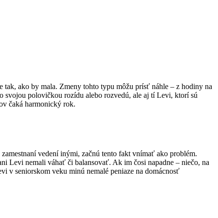
je tak, ako by mala. Zmeny tohto typu môžu prísť náhle – z hodiny na
 svojou polovičkou rozídu alebo rozvedú, ale aj tí Levi, ktorí sú
ov čaká harmonický rok.
 v zamestnaní vedení inými, začnú tento fakt vnímať ako problém.
ni Levi nemali váhať či balansovať. Ak im čosi napadne – niečo, na
. Levi v seniorskom veku minú nemalé peniaze na domácnosť