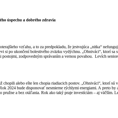
ého úspechu a dobrého zdravia
terajšieho vzťahu, a to za predpokladu, že jestvujúca „nitka“ nefungu
vi si po ukončení bolestivého zväzku vydýchnu. „Ohniváci“, ktorí sa so
mi postojmi, zodpovedným správaním a vernou povahou. Levích senior
ž chopili alebo ešte len chopia riadiacich postov. „Ohniváci“, ktorí sú
. Rok 2024 bude disponovať nesmierne rýchlymi energiami. A preto by a
a to pružne a bez otáľania. Rok ako taký praje investíciám – aj väčším