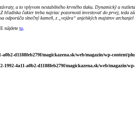
ávraty, a to vplyvom nestabilného krvného tlaku. Dynamický a rozlieta
hľadiska čakier treba najviac pozornosti investovať do prvej, teda zákl
a odporúča slnečný kameň, z „vejára“ anjelských majstrov archanjel 
E nájdete
tu
.
1-a0b2-d1188feb279f/magickazena.sk/web/magazin/wp-content/plugi
72-1992-4a11-a0b2-d1188feb279f/magickazena.sk/web/magazin/wp-co