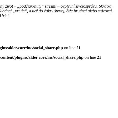
ný život – „podčiarknutý“ stresmi – ovplyvní životosprávu. Skrátka,
adnej „vrtule“, a tiež do čakry štvrtej, čiže hrudnej alebo srdcovej.
Uriel.
ns/alder-core/inc/social_share.php
on line
21
ntent/plugins/alder-core/inc/social_share.php
on line
21