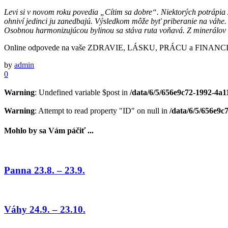
Levi si v novom roku povedia „Cítim sa dobre“. Niektorých potrápia z
ohniví jedinci ju zanedbajú. Výsledkom môže byť priberanie na váhe. Z 
Osobnou harmonizujúcou bylinou sa stáva ruta voňavá. Z minerálov s
Online odpovede na vaše ZDRAVIE, LÁSKU, PRÁCU a FINANCI
by
admin
0
Warning
: Undefined variable $post in
/data/6/5/656e9c72-1992-4a1
Warning
: Attempt to read property "ID" on null in
/data/6/5/656e9c
Mohlo by sa Vám páčiť ...
Panna 23.8. – 23.9.
Váhy 24.9. – 23.10.