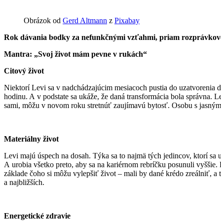
Obrázok od
Gerd Altmann
z
Pixabay
Rok dávania bodky za nefunkčnými vzťahmi, priam rozprávkov
Mantra: „Svoj život mám pevne v rukách“
Citový život
Niektorí Levi sa v nadchádzajúcim mesiacoch pustia do uzatvorenia do
hodinu. A v podstate sa ukáže, že daná transformácia bola správna. Le
sami, môžu v novom roku stretnúť zaujímavú bytosť. Osobu s jasný
Materiálny život
Levi majú úspech na dosah. Týka sa to najmä tých jedincov, ktorí sa u
A urobia všetko preto, aby sa na kariérnom rebríčku posunuli vyššie
základe čoho si môžu vylepšiť život – mali by dané krédo zreálniť, 
a najbližších.
Energetické zdravie