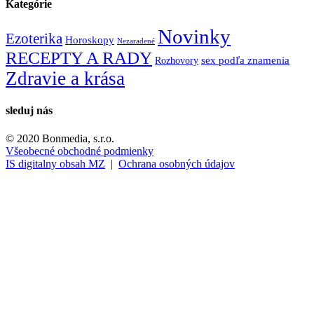
Kategórie
Novinky
Ezoterika
Horoskopy
Nezaradené
RECEPTY A RADY
Rozhovory
sex podľa znamenia
Zdravie a krása
sleduj nás
© 2020 Bonmedia, s.r.o.
Všeobecné obchodné podmienky
IS digitalny obsah MZ
|
Ochrana osobných údajov