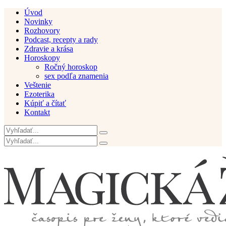
Úvod
Novinky
Rozhovory
Podcast, recepty a rady
Zdravie a krása
Horoskopy
Ročný horoskop
sex podľa znamenia
Veštenie
Ezoterika
Kúpiť a čítať
Kontakt