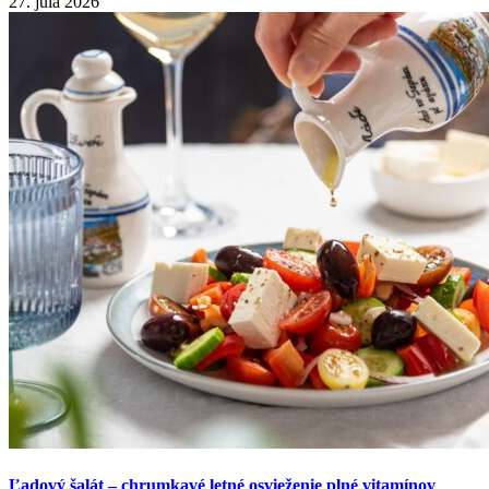
27. júla 2026
Ľadový šalát – chrumkavé letné osvieženie plné vitamínov