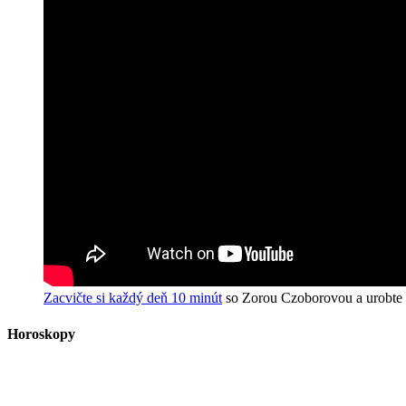
Zacvičte si každý deň 10 minút
so Zorou Czoborovou a urobte n
Horoskopy