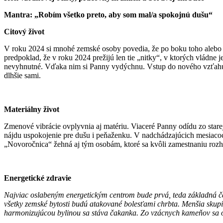
Mantra: „Robím všetko preto, aby som mal/a spokojnú dušu“
Citový život
V roku 2024 si mnohé zemské osoby povedia, že po boku toho alebo o
predpoklad, že v roku 2024 prežijú len tie „nitky“, v ktorých vládne
nevyhnutné. Vďaka nim si Panny vydýchnu. Vstup do nového vzťahu 
dlhšie sami.
Materiálny život
Zmenové vibrácie ovplyvnia aj matériu. Viaceré Panny odídu zo stare
nájdu uspokojenie pre dušu i peňaženku. V nadchádzajúcich mesiacoc
„Novoročnica“ žehná aj tým osobám, ktoré sa kvôli zamestnaniu roz
Energetické zdravie
Najviac oslabeným energetickým centrom bude prvá, teda základná čak
všetky zemské bytosti budú atakované bolesťami chrbta. Menšia skupina
harmonizujúcou bylinou sa stáva čakanka. Zo vzácnych kameňov sa od