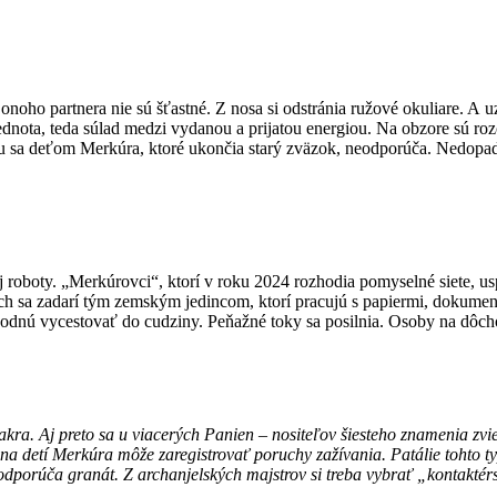
noho partnera nie sú šťastné. Z nosa si odstránia ružové okuliare. A
 jednota, teda súlad medzi vydanou a prijatou energiou. Na obzore sú r
sa deťom Merkúra, ktoré ukončia starý zväzok, neodporúča. Nedopado
j roboty. „Merkúrovci“, ktorí v roku 2024 rozhodia pomyselné siete, u
h sa zadarí tým zemským jedincom, ktorí pracujú s papiermi, dokument
hodnú vycestovať do cudziny. Peňažné toky sa posilnia. Osoby na dô
ra. Aj preto sa u viacerých Panien – nositeľov šiesteho znamenia zvi
 detí Merkúra môže zaregistrovať poruchy zažívania. Patálie tohto typu 
porúča granát. Z archanjelských majstrov si treba vybrať „kontaktér