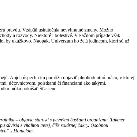
 uzrú pravdu. Vzápätí uskutočnia nevyhnutné zmeny. Možno
ozchody a rozvody. Niektoré i bolestivé. V každom prípade však
l by ukážkovo. Naopak, Univerzum ho želá jedincom, ktorí sú už
spejú. Anjeli úspechu im pomôžu objaviť plnohodnotnú prácu, v ktorej
mi, účtovníctvom, poistkami či financiami ako takými.
chodku môžu pokúšať Šťastenu.
eratníka – objavia starosti s pevnými časťami organizmu. Takmer
súvisia s vitalitou tretej, čiže solárnej čakry. Osobnou
stvo“ s Hanielom.