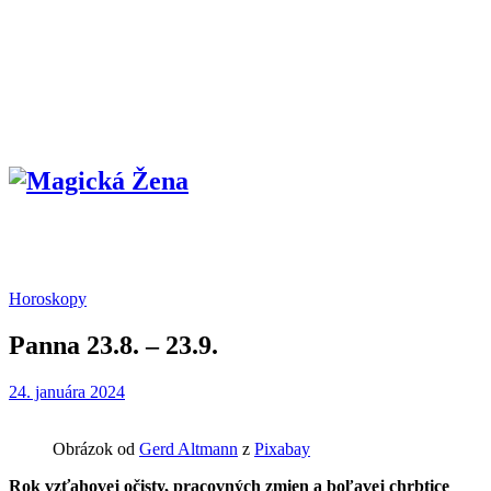
Horoskopy
Panna 23.8. – 23.9.
24. januára 2024
Obrázok od
Gerd Altmann
z
Pixabay
Rok vzťahovej očisty, pracovných zmien a boľavej chrbtice