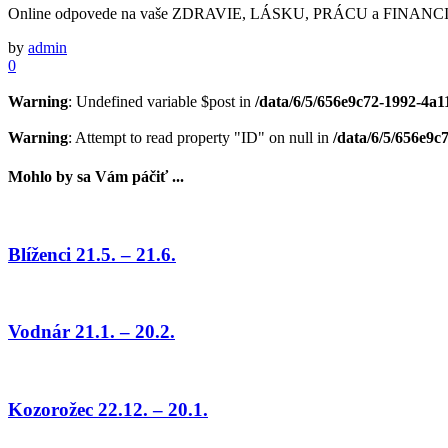
Online odpovede na vaše ZDRAVIE, LÁSKU, PRÁCU a FINANCI
by
admin
0
Warning
: Undefined variable $post in
/data/6/5/656e9c72-1992-4a1
Warning
: Attempt to read property "ID" on null in
/data/6/5/656e9c
Mohlo by sa Vám páčiť ...
Blíženci 21.5. – 21.6.
Vodnár 21.1. – 20.2.
Kozorožec 22.12. – 20.1.