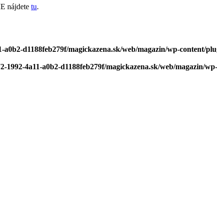
E nájdete
tu
.
1-a0b2-d1188feb279f/magickazena.sk/web/magazin/wp-content/plugi
72-1992-4a11-a0b2-d1188feb279f/magickazena.sk/web/magazin/wp-co