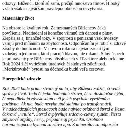
odozvy. Blíženci, ktorú sú sami, prežijú množstvo flirtov. Hlboký
vzťah však s najväčšou pravdepodobnosťou nevytvoria.
Materiálny život
Na obzore je kvalitný rok. Zamestnaných Blížencov čaká
povýšenie. Nadriadení si konečne všimnú ich danosti a plusy.
Zlepšia sa aj finančné toky. V spojitosti s peniazmi však hviezdy
varujú pred míňaním na zbytočnosti. Odporúčaním je robiť si zdravé
zásoby do budúcnosti. V novom roku sa najviac zadarí tým
vzdušným jedincom, ktorí pracujú hlavou, nie rukami. Silný úspech
je pripravený pre Blížencov pôsobiacich v IT-sektore alebo reklame.
Rok 2024 žičí vyriešeniu úradných či súdnych záležitostí.
„Merkúrovské“ bytosti na dôchodku budú veľa cestovať.
Energetické zdravie
Rok 2024 bude priam stvorený na to, aby Blíženci zvážili, či vedú
správny život. Teda či jedia hodnotnú stravu, či sa dostatočne hýbu,
či nepodliehajú závislostiam a či je ich psychika vyvážená a
pozitívna. Ak nie, bude nevyhnutné siahnuť po transformácii.
V nadchádzajúcich mesiacoch bude najviac oslabená štvrtá a šiesta
čakrová „vrtuľa“. Štvrtá ovplyvňuje srdcovo-cievny systém, šiesta
zmyslové orgány, nervy, prípadne aj psychiku. Osobnou
harmonizujúcou bylinou sa stáva lipa. Z minerálov sa odporúča