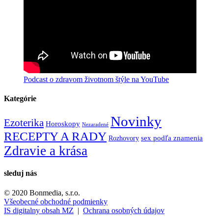
Podcast o zdravom životnom štýle na YouTube
Kategórie
Novinky
Ezoterika
Horoskopy
Nezaradené
RECEPTY A RADY
Rozhovory
sex podľa znamenia
Zdravie a krása
sleduj nás
© 2020 Bonmedia, s.r.o.
Všeobecné obchodné podmienky
IS digitalny obsah MZ
|
Ochrana osobných údajov