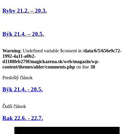
Ryby 21.2. – 20.3.
Býk 21.4. – 20.5.
Warning
: Undefined variable $consent in
/data/6/5/656e9c72-
1992-4a11-a0b2-
d1188feb279f/magickazena.sk/web/magazin/wp-
content/themes/alder/comments.php
on line
38
Predošlý článok
Býk 21.4. - 20.5.
Ďalší článok
Rak 22.6. - 22.7.