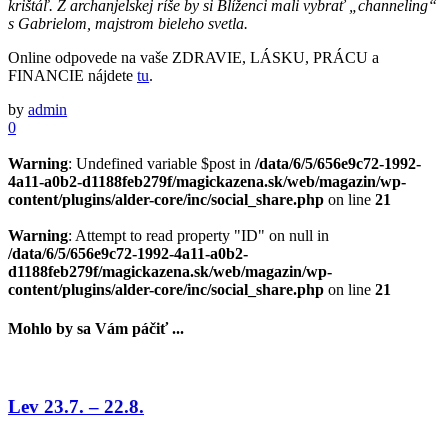
krištáľ. Z archanjelskej ríše by si Blíženci mali vybrať „channeling“
s Gabrielom, majstrom bieleho svetla.
Online odpovede na vaše ZDRAVIE, LÁSKU, PRÁCU a
FINANCIE nájdete
tu
.
by
admin
0
Warning
: Undefined variable $post in
/data/6/5/656e9c72-1992-
4a11-a0b2-d1188feb279f/magickazena.sk/web/magazin/wp-
content/plugins/alder-core/inc/social_share.php
on line
21
Warning
: Attempt to read property "ID" on null in
/data/6/5/656e9c72-1992-4a11-a0b2-
d1188feb279f/magickazena.sk/web/magazin/wp-
content/plugins/alder-core/inc/social_share.php
on line
21
Mohlo by sa Vám páčiť ...
Lev 23.7. – 22.8.