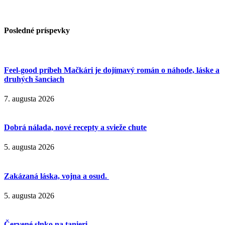
Posledné príspevky
Feel-good príbeh Mačkári je dojímavý román o náhode, láske a
druhých šanciach
7. augusta 2026
Dobrá nálada, nové recepty a svieže chute
5. augusta 2026
Zakázaná láska, vojna a osud.
5. augusta 2026
Červené slnko na tanieri