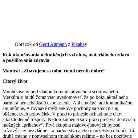
Obrázok od
Gerd Altmann
z
Pixabay
Rok ukončovania nefunkčných vzťahov, materiálneho zdaru
a posilňovania zdravia
Mantra: „Zbavujem sa toho, čo mi nerobí dobre“
Citový život
Mnohé osoby pod vládou komunikatívneho a scestovaného
Merkúra si budú čoraz viac uvedomovať, že po boku aktuálneho
partnera nenachádzajú uspokojenie. Ani emočné, ani komunikačné,
ani intímne. A rovnaké myšlienkové pochody sa zmocnia aj
blíženeckých polovičiek. V praxi to prinesie ochladnutie citov
a každodenné rozpory. Nedorozumenia sa v praxi pretavia do dvoch
možných „príbehov“. Prvá skupina májovo-júnových bytostí
krízový stav nezvládne – a partnerstvo alebo manželstvo ukončí. Tá
druhá ostane v pomyselnom trpiteľskom režime – no bez pozitívne