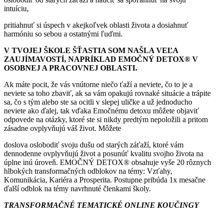
intuíciu,
pritiahnuť si úspech v akejkoľvek oblasti života a dosiahnuť
harmóniu so sebou a ostatnými ľuďmi.
V TVOJEJ ŠKOLE ŠŤASTIA SOM NAŠLA VEĽA
ZAUJÍMAVOSTÍ, NAPRÍKLAD
EMOČNÝ DETOX® V
OSOBNEJ A PRACOVNEJ OBLASTI.
Ak máte pocit, že vás vnútorne niečo ťaží a neviete, čo to je a
neviete sa toho zbaviť, ak sa vám opakujú rovnaké situácie a trápite
sa, čo s tým alebo ste sa ocitli v slepej uličke a už jednoducho
neviete ako ďalej, tak vďaka Emočnému detoxu môžete objaviť
odpovede na otázky, ktoré ste si nikdy predtým nepoložili a pritom
zásadne ovplyvňujú váš život. Môžete
doslova oslobodiť svoju dušu od starých záťaží, ktoré vám
dennodenne ovplyvňujú život a posunúť kvalitu svojho života na
úplne inú úroveň. EMOČNÝ DETOX® obsahuje vyše 20 rôznych
hlbokých transformačných odblokov na témy: Vzťahy,
Komunikácia, Kariéra a Prosperita. Postupne pribúda 1x mesačne
ďalší odblok na témy navrhnuté členkami školy.
TRANSFORMAČNÉ TEMATICKÉ ONLINE KOUČINGY