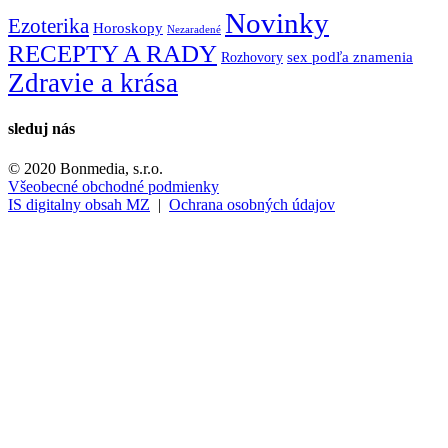
Novinky
Ezoterika
Horoskopy
Nezaradené
RECEPTY A RADY
Rozhovory
sex podľa znamenia
Zdravie a krása
sleduj nás
© 2020 Bonmedia, s.r.o.
Všeobecné obchodné podmienky
IS digitalny obsah MZ
|
Ochrana osobných údajov