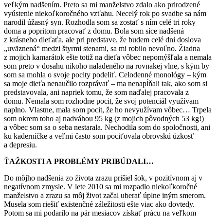
veľkým nadšením. Preto sa mi manželstvo zdalo ako prirodzené
vyústenie niekoľkoročného vzťahu. Necelý rok po svadbe sa nám
narodil úžasný syn. Rozhodla som sa zostať s ním celé tri roky
doma a popritom pracovať z domu. Bola som síce nadšená
z krásneho dieťaťa, ale pri predstave, že budem celé dni doslova
„uväznená“ medzi štyrmi stenami, sa mi robilo nevoľno. Žiadna
z mojich kamarátok ešte totiž na dieťa vôbec nepomýšľala a nemala
som preto v dosahu nikoho naladeného na rovnakej vlne, s kým by
som sa mohla o svoje pocity podeliť. Celodenné monológy – kým
sa moje dieťa nenaučilo rozprávať – ma nenapĺňali tak, ako som si
predstavovala, ani napriek tomu, že som naďalej pracovala z
domu. Nemala som rozhodne pocit, že svoj potenciál využívam
naplno. Vlastne, mala som pocit, že ho nevyužívam vôbec… Trpela
som okrem toho aj nadváhou 95 kg (z mojich pôvodných 53 kg!)
a vôbec som sa o seba nestarala. Nechodila som do spoločnosti, ani
ku kaderníčke a veľmi často som pociťovala obrovskú úzkosť
a depresiu.
ŤAŽKOSTI A PROBLÉMY PRIBÚDALI…
Do môjho nadšenia zo života zrazu prišiel šok, v pozitívnom aj v
negatívnom zmysle. V lete 2010 sa mi rozpadlo niekoľkoročné
manželstvo a zrazu sa môj život začal uberať úplne iným smerom.
Musela som riešiť existenčné záležitosti ešte viac ako dovtedy.
Potom sa mi podarilo na pár mesiacov získať prácu na veľkom