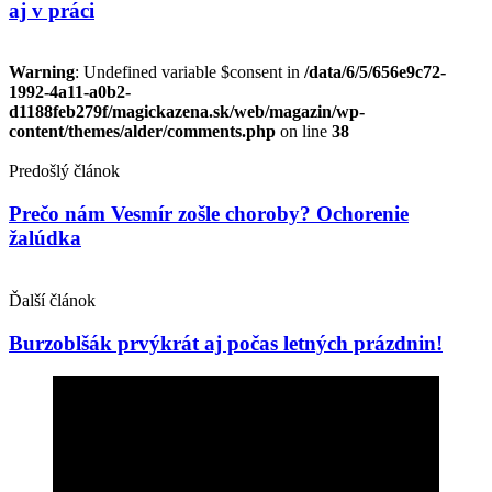
aj v práci
Warning
: Undefined variable $consent in
/data/6/5/656e9c72-
1992-4a11-a0b2-
d1188feb279f/magickazena.sk/web/magazin/wp-
content/themes/alder/comments.php
on line
38
Predošlý článok
Prečo nám Vesmír zošle choroby? Ochorenie
žalúdka
Ďalší článok
Burzoblšák prvýkrát aj počas letných prázdnin!