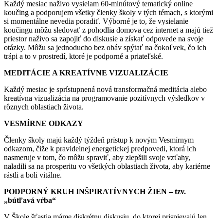
Každý mesiac naživo vysielam 60-minútový tematický online
koučing a podporujem všetky členky školy v tých témach, s ktorými
si momentálne nevedia poradiť. Výborné je to, že vysielanie
koučingu môžu sledovať z pohodlia domova cez internet a majú tiež
priestor naživo sa zapojiť do diskusie a získať odpovede na svoje
otázky. Môžu sa jednoducho bez obáv spýtať na čokoľvek, čo ich
trápi a to v prostredí, ktoré je podporné a priateľské.
MEDITÁCIE A KREATÍVNE VIZUALIZÁCIE
Každý mesiac je sprístupnená nová transformačná meditácia alebo
kreatívna vizualizácia na programovanie pozitívnych výsledkov v
rôznych oblastiach života.
VESMÍRNE ODKAZY
Členky školy majú každý týždeň prístup k novým Vesmírnym
odkazom, čiže k pravidelnej energetickej predpovedi, ktorá ich
nasmeruje v tom, čo môžu spraviť, aby zlepšili svoje vzťahy,
naladili sa na prosperitu vo všetkých oblastiach života, aby kariérne
rástli a boli vitálne.
PODPORNÝ KRUH INŠPIRATÍVNYCH ŽIEN
– tzv.
„bútľavá vŕba“
V Škole šťastia máme diskrétnu diskusiu, do ktorej prispievajú len