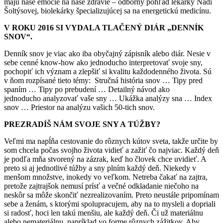
majú naše emócie na naše zdravie – odborný pohľad lekárky Nadi
Šoltýsovej, biolekárky špecializujúcej sa na energetickú medicínu.
V ROKU 2016 SI VYDALA TLAČENÝ DIÁR „DENNÍK
SNOV“.
Denník snov je viac ako iba obyčajný zápisník alebo diár. Nesie v
sebe cenné know-how ako jednoducho interpretovať svoje sny,
pochopiť ich význam a zlepšiť si kvalitu každodenného života. Sú
v ňom rozpísané tieto témy: Stručná história snov … Tipy pred
spaním … Tipy po prebudení … Detailný návod ako
jednoducho analyzovať vaše sny … Ukážka analýzy sna … Index
snov … Priestor na analýzu vašich 50-tich snov.
PREZRADÍŠ NÁM SVOJE SNY A TÚŽBY?
Veľmi ma napĺňa cestovanie do rôznych kútov sveta, takže určite by
som chcela počas svojho života vidieť a zažiť čo najviac. Každý deň
je podľa mňa stvorený na zázrak, keď ho človek chce uvidieť. A
preto si aj jednotlivé túžby a sny plním každý deň. Niekedy v
menšom množstve, inokedy vo veľkom. Netreba čakať na zajtra,
pretože zajtrajšok nemusí prísť a večné odkladanie niečoho na
neskôr sa môže skončiť nezrealizovaním. Preto neustále pripomínam
sebe a ženám, s ktorými spolupracujem, aby na to mysleli a dopriali
si radosť, hoci len takú menšiu, ale každý deň. Či už materiálnu
alebo nemateriálnu, napríklad vo forme rôznych zážitkov. Aby