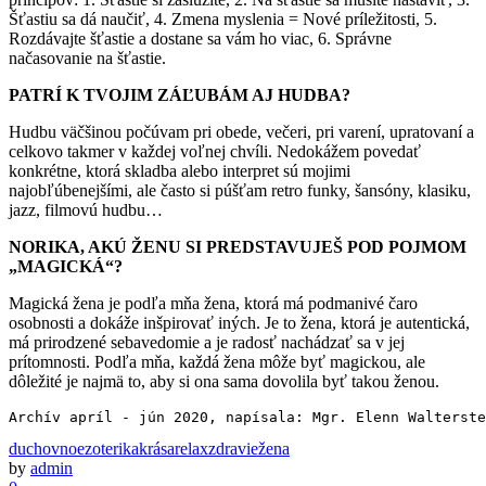
Šťastiu sa dá naučiť, 4. Zmena myslenia = Nové príležitosti, 5.
Rozdávajte šťastie a dostane sa vám ho viac, 6. Správne
načasovanie na šťastie.
PATRÍ K TVOJIM ZÁĽUBÁM AJ HUDBA?
Hudbu väčšinou počúvam pri obede, večeri, pri varení, upratovaní a
celkovo takmer v každej voľnej chvíli. Nedokážem povedať
konkrétne, ktorá skladba alebo interpret sú mojimi
najobľúbenejšími, ale často si púšťam retro funky, šansóny, klasiku,
jazz, filmovú hudbu…
NORIKA, AKÚ ŽENU SI PREDSTAVUJEŠ POD POJMOM
„MAGICKÁ“?
Magická žena je podľa mňa žena, ktorá má podmanivé čaro
osobnosti a dokáže inšpirovať iných. Je to žena, ktorá je autentická,
má prirodzené sebavedomie a je radosť nachádzať sa v jej
prítomnosti. Podľa mňa, každá žena môže byť magickou, ale
dôležité je najmä to, aby si ona sama dovolila byť takou ženou.
Archív apríl - jún 2020, napísala: Mgr. Elenn Walterste
duchovno
ezoterika
krása
relax
zdravie
žena
by
admin