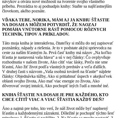
návykov a otvára nové možnosti na tvorenie svojho vlastného
príbehu. Prezrádza to aj podnadpis knihy: Staňte sa najšťastnejším
človekom, akého poznáte.
VĎAKA TEBE, NORIKA, MÁM AJ JA KNIHU ŠŤASTIE
NA DOSAH A MÔŽEM POTVRDIŤ, ŽE NAOZAJ
POMÁHA VNÚTORNE RÁSŤ POMOCOU RÔZNYCH
TECHNÍK, TIPOV A PRÍKLADOV.
Táto moja kniha je interaktívna, čitateľky si môžu do nej zapisovať
poznámky, nápady a riešenia. Je to v podstate akýsi sprievodca na
ceste za naším šťastným Ja. Prvá časť knihy má názov „Na koľko
šťastia je nastavená vaša hlava“ a sú v nej články: Čo ovplyvňuje
rozhodnutia v našom živote, Ako cítiť viac lásky, Prečo nie sme
šťastní, Ako žiť život podľa vlastných predstáv a veľa ďalších.
V druhej časti s názvom „Vaša osobná továreň na šťastie“ nájdete
články: Objednávka túžby, Ako si pritiahnuť úspech v akejkoľvek
oblasti svojho života, Ako mať viac energie zo života, Ako
dôverovať svojej intuícii, Ako pochopiť iných ľudí a mnohé iné.
KNIHA ŠŤASTIE NA DOSAH JE PRE KAŽDÉHO, KTO
CHCE CÍTIŤ VIAC A VIAC ŠŤASTIA KAŽDÝ DEŇ?
Áno a najmä pre toho, kto verí, že náš život môže byť naplnený
šťastím a každodennými zázrakmi. Dôležité je pochopiť týchto šesť
princípov: 1. Šťastie si zaslúžite, 2. Na šťastie sa musíte nastaviť, 3.