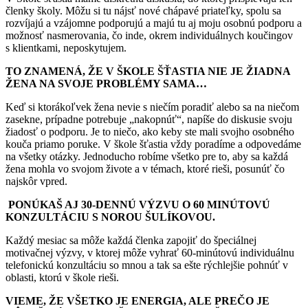
členky školy. Môžu si tu nájsť nové chápavé priateľky, spolu sa
rozvíjajú a vzájomne podporujú a majú tu aj moju osobnú podporu a
možnosť nasmerovania, čo inde, okrem individuálnych koučingov
s klientkami, neposkytujem.
TO ZNAMENÁ, ŽE V
ŠKOLE ŠŤASTIA NIE JE ŽIADNA
ŽENA NA SVOJE PROBLÉMY SAMA…
Keď si ktorákoľvek žena nevie s niečím poradiť alebo sa na niečom
zasekne, prípadne potrebuje „nakopnúť“, napíše do diskusie svoju
žiadosť o podporu. Je to niečo, ako keby ste mali svojho osobného
kouča priamo poruke. V škole šťastia vždy poradíme a odpovedáme
na všetky otázky. Jednoducho robíme všetko pre to, aby sa každá
žena mohla vo svojom živote a v témach, ktoré rieši, posunúť čo
najskôr vpred.
PONÚKAŠ AJ 30-DENNÚ VÝZVU O 60 MINÚTOVÚ
KONZULTÁCIU S NOROU ŠULÍKOVOU.
Každý mesiac sa môže každá členka zapojiť do špeciálnej
motivačnej výzvy, v ktorej môže vyhrať 60-minútovú individuálnu
telefonickú konzultáciu so mnou a tak sa ešte rýchlejšie pohnúť v
oblasti, ktorú v škole rieši.
VIEME, ŽE VŠETKO JE ENERGIA, ALE PREČO JE