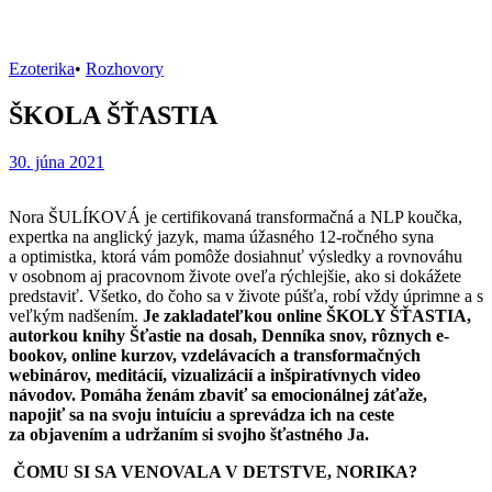
Ezoterika
•
Rozhovory
ŠKOLA ŠŤASTIA
30. júna 2021
Nora ŠULÍKOVÁ je certifikovaná transformačná a NLP koučka,
expertka na anglický jazyk, mama úžasného 12-ročného syna
a optimistka, ktorá vám pomôže dosiahnuť výsledky a rovnováhu
v osobnom aj pracovnom živote oveľa rýchlejšie, ako si dokážete
predstaviť. Všetko, do čoho sa v živote púšťa, robí vždy úprimne a s
veľkým nadšením.
Je zakladateľkou online ŠKOLY ŠŤASTIA,
autorkou knihy Šťastie na dosah, Denníka snov, rôznych e-
bookov, online kurzov, vzdelávacích a transformačných
webinárov, meditácií, vizualizácií a inšpiratívnych video
návodov. Pomáha ženám zbaviť sa emocionálnej záťaže,
napojiť sa na svoju intuíciu a sprevádza ich na ceste
za objavením a udržaním si svojho šťastného Ja.
ČOMU SI SA VENOVALA V DETSTVE, NORIKA?