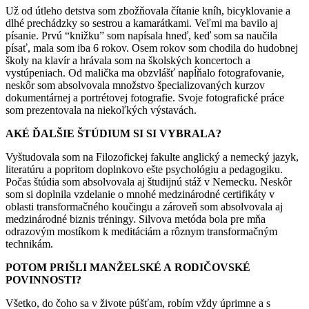
Už od útleho detstva som zbožňovala čítanie kníh, bicyklovanie a
dlhé prechádzky so sestrou a kamarátkami. Veľmi ma bavilo aj
písanie. Prvú “knižku” som napísala hneď, keď som sa naučila
písať, mala som iba 6 rokov. Osem rokov som chodila do hudobnej
školy na klavír a hrávala som na školských koncertoch a
vystúpeniach. Od malička ma obzvlášť napĺňalo fotografovanie,
neskôr som absolvovala množstvo špecializovaných kurzov
dokumentárnej a portrétovej fotografie. Svoje fotografické práce
som prezentovala na niekoľkých výstavách.
AKÉ ĎALŠIE ŠTÚDIUM SI SI VYBRALA?
Vyštudovala som na Filozofickej fakulte anglický a nemecký jazyk,
literatúru a popritom doplnkovo ešte psychológiu a pedagogiku.
Počas štúdia som absolvovala aj študijnú stáž v Nemecku. Neskôr
som si doplnila vzdelanie o mnohé medzinárodné certifikáty v
oblasti transformačného koučingu a zároveň som absolvovala aj
medzinárodné biznis tréningy. Silvova metóda bola pre mňa
odrazovým mostíkom k meditáciám a rôznym transformačným
technikám.
POTOM PRIŠLI MANŽELSKÉ A RODIČOVSKÉ
POVINNOSTI?
Všetko, do čoho sa v živote púšťam, robím vždy úprimne a s