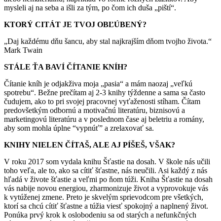
mysleli aj na seba a išli za tým, po čom ich duša „piští“.
KTORÝ CITÁT JE TVOJ OBĽÚBENÝ?
„Daj každému dňu šancu, aby stal najkrajším dňom tvojho života.“
Mark Twain
STÁLE ŤA BAVÍ ČÍTANIE KNÍH?
Čítanie kníh je odjakživa moja „pasia“ a mám naozaj „veľkú
spotrebu“. Bežne prečítam aj 2-3 knihy týždenne a sama sa často
čudujem, ako to pri svojej pracovnej vyťaženosti stíham. Čítam
predovšetkým odbornú a motivačnú literatúru, biznisovú a
marketingovú literatúru a v poslednom čase aj beletriu a romány,
aby som mohla úplne “vypnúť” a zrelaxovať sa.
KNIHY NIELEN ČÍTAŠ, ALE AJ PÍŠEŠ, VŠAK?
V roku 2017 som vydala knihu Šťastie na dosah. V škole nás učili
toho veľa, ale to, ako sa cítiť šťastne, nás neučili. Asi každý z nás
hľadá v živote šťastie a veľmi po ňom túži. Kniha Šťastie na dosah
vás nabije novou energiou, zharmonizuje život a vyprovokuje vás
k vytúženej zmene. Preto je skvelým sprievodcom pre všetkých,
ktorí sa chcú cítiť šťastne a túžia viesť spokojný a naplnený život.
Ponúka prvý krok k oslobodeniu sa od starých a nefunkčných