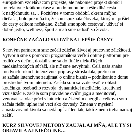
európskom vzdelávacom projekte, ale nakoniec projekt skončil
po relatívne krátkom čase a predo mnou bola ešte dlhá cesta
k nadýchnutiu sa… Pozitívne v tomto období, okrem môjho
dieťaťa, bolo pre mňa to, že som spoznala človeka, ktorý mi prišiel
do cesty celkom nečakane. Začali sme spolu cestovať, užívať si
dobré jedlo, wellness, šport a mali sme radosť zo života.
KONEČNE ZAČALO SVITAŤ NA LEPŠIE ČASY?
S novým partnerom sme začali zdieľať život aj pracovné záležitosti.
Vytvorili sme s pomocou programátora veľkú online platformu pre
rodičov s deťmi, dostali sme sa do finále niekoľkých
medzinárodných súťaží, ale nič sme nevyhrali. Celá naša snaha
po dvoch rokoch intenzívnej prípravy stroskotala, preto som
sa začala intenzívne zaujímať o online biznis – podnikanie z domu
prostredníctvom internetu. Začala som sa vzdelávať v oblasti
koučingu, osobného rozvoja, dynamickej meditácie, kreatívnej
vizualizácie, začala som pravidelne cvičiť jogu a meditovať,
venovať sa viac práci s intuíciou a čistením energií a celkovo som
začala riešiť úplne iné veci ako dovtedy. Zmena v myslení
a nastavovaní života sa nedá opísať len tak, takú zmenu treba naozaj
zažiť.
KURZ SILVOVEJ METÓDY ZAUJAL AJ MŇA, ALE TY SI
OBJAVILA AJ NIEČO INÉ…