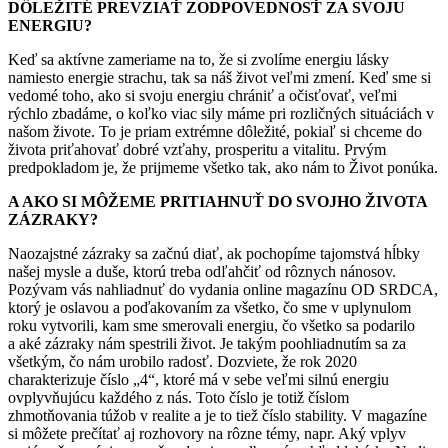
DÔLEŽITÉ PREVZIAŤ ZODPOVEDNOSŤ ZA SVOJU
ENERGIU?
Keď sa aktívne zameriame na to, že si zvolíme energiu lásky
namiesto energie strachu, tak sa náš život veľmi zmení. Keď sme si
vedomé toho, ako si svoju energiu chrániť a očisťovať, veľmi
rýchlo zbadáme, o koľko viac sily máme pri rozličných situáciách v
našom živote. To je priam extrémne dôležité, pokiaľ si chceme do
života priťahovať dobré vzťahy, prosperitu a vitalitu. Prvým
predpokladom je, že prijmeme všetko tak, ako nám to Život ponúka.
A AKO SI MÔŽEME PRITIAHNUŤ DO SVOJHO ŽIVOTA
ZÁZRAKY?
Naozajstné zázraky sa začnú diať, ak pochopíme tajomstvá hĺbky
našej mysle a duše, ktorú treba odľahčiť od rôznych nánosov.
Pozývam vás nahliadnuť do vydania online magazínu OD SRDCA,
ktorý je oslavou a poďakovaním za všetko, čo sme v uplynulom
roku vytvorili, kam sme smerovali energiu, čo všetko sa podarilo
a aké zázraky nám spestrili život. Je takým poohliadnutím sa za
všetkým, čo nám urobilo radosť. Dozviete, že rok 2020
charakterizuje číslo „4“, ktoré má v sebe veľmi silnú energiu
ovplyvňujúcu každého z nás. Toto číslo je totiž číslom
zhmotňovania túžob v realite a je to tiež číslo stability. V magazíne
si môžete prečítať aj rozhovory na rôzne témy, napr. Aký vplyv