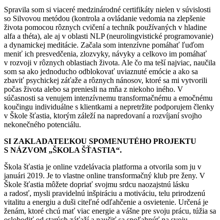
Spravila som si viaceré medzinárodné certifikáty nielen v súvislosti
so Silvovou metódou (kontrola a ovládanie vedomia na zlepšenie
života pomocou rôznych cvičení a techník používaných v hladine
alfa a théta), ale aj v oblasti NLP (neurolingvistické programovanie)
a dynamickej meditácie. Začala som intenzívne pomáhať ľuďom
meniť ich presvedčenia, zlozvyky, návyky a celkovo im pomáhať
v rozvoji v rôznych oblastiach života. Ale čo ma teší najviac, naučila
som sa ako jednoducho odblokovať uviaznuté emócie a ako sa
zbaviť psychickej záťaže a rôznych nánosov, ktoré sa mi vytvorili
počas života alebo sa preniesli na mňa z niekoho iného. V
súčasnosti sa venujem intenzívnemu transformačnému a emočnému
koučingu individuálne s klientkami a nepretržite podporujem členky
v Škole šťastia, ktorým záleží na napredovaní a rozvíjaní svojho
nekonečného potenciálu.
SI ZAKLADATEĽKOU SPOMENUTÉHO PROJEKTU
S NÁZVOM „ŠKOLA ŠŤASTIA“.
Škola šťastia je online vzdelávacia platforma a otvorila som ju v
januári 2019. Je to vlastne online transformačný klub pre ženy. V
Škole šťastia môžete dopriať svojmu srdcu naozajstnú lásku
a radosť, mysli pravidelnú inšpiráciu a motiváciu, telu prirodzenú
vitalitu a energiu a duši citeľné odľahčenie a osvietenie. Určená je
ženám, ktoré chcú mať viac energie a vášne pre svoju prácu, túžia sa
oslobodiť od starých záťaží a naučiť sa spoľahnúť na svoju