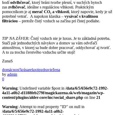
hodí
odvlhčovač
, ktorý bráni tvorbe plesní, v suchých bytoch
zas
zvlhčovač
, ideálne s reguláciou vlhkosti. Praktickým
pomocníkom je aj
merač CO₂ a vlhkosti
, ktorý napovie, kedy je už
potrebné vetrať. A napokon klasika –
vysávač s kvalitnou
filtráciou
– pretože čistý vzduch sa začína pri čistej podlahe.
TIP NA ZÁVER:
Čistý vzduch nie je luxus. Je to základná potreba.
Stačí pár jednoduchých návykov a domov sa vám odvďačí
atmosférou, v ktorej sa bude dobre pracovať, oddychovať aj tvoriť.
A to za trochu čerstvého vzduchu určite stojí!
ZunaS
domácnosť
krása
relax
tip
zdravie
žena
by
admin
0
Warning
: Undefined variable $post in
/data/6/5/656e9c72-1992-
4a11-a0b2-d1188feb279f/magickazena.sk/web/magazin/wp-
content/plugins/alder-core/inc/social_share.php
on line
21
Warning
: Attempt to read property "ID" on null in
/data/6/5/656e9c72-1992-4a11-a0b2-