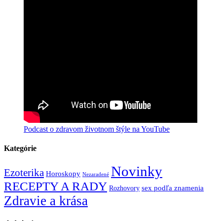
Podcast o zdravom životnom štýle na YouTube
Kategórie
Novinky
Ezoterika
Horoskopy
Nezaradené
RECEPTY A RADY
Rozhovory
sex podľa znamenia
Zdravie a krása