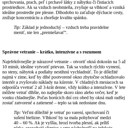
sprchovania, prach, peľ i prchavé látky z nábytku či čistiacich
prostriedkov. Ak sa vzduch neobmieňa, zvyšuje sa vlhkosť a vzniká
ideálne prostredie pre plesne. Dlhodobo to zaťažuje dýchacie cesty,
znižuje koncentráciu a zhoršuje kvalitu spánku.
Tip:
Základ je jednoduchý – vzduch treba pravidelne
meniť, nie len „premiešavať“.
Správne vetranie – krátko, intenzívne a s rozumom
Najefektívnejšie je nárazové vetranie – otvoriť okná dokorán na 5 až
10 minút, ideálne vytvoriť prievan. Tak sa vzduch rýchlo vymení,
no steny, nábytok a podlahy nestihnú vychladnúť. To je dôležité
najmä v zime, keď by dlhé pootvorené okno zbytočne ochladzovalo
interiér a zvyšovalo náklady na kúrenie. V chladných mesiacoch sa
odporúča vvetrať 2 až 3-krát denne, vždy krátko a intenzívne. V lete
môžete vetrať dlhšie, no najlepšie skoro ráno alebo večer, keď je
vonku chladnejšie. Počas horúcich dní cez obed by okná mali radšej
zostať zatvorené a zatienené – teplo sa tak nedostane dnu.
Tip:
Veľmi dôležité je vetrať po varení, sprchovaní či
sušení bielizne. Vlhkosť by sa mala pohybovať medzi
40 – 60 %. Ak je vyššia, hrozí tvorba plesní, ak príliš
nízka, vysychajú sliznice a sme náchylnejší na infekcie.