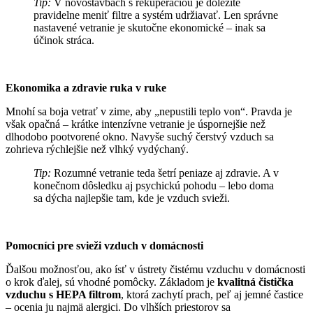
Tip:
V novostavbách s rekuperáciou je dôležité
pravidelne meniť filtre a systém udržiavať. Len správne
nastavené vetranie je skutočne ekonomické – inak sa
účinok stráca.
Ekonomika a zdravie ruka v ruke
Mnohí sa boja vetrať v zime, aby „nepustili teplo von“. Pravda je
však opačná – krátke intenzívne vetranie je úspornejšie než
dlhodobo pootvorené okno. Navyše suchý čerstvý vzduch sa
zohrieva rýchlejšie než vlhký vydýchaný.
Tip:
Rozumné vetranie teda šetrí peniaze aj zdravie. A v
konečnom dôsledku aj psychickú pohodu – lebo doma
sa dýcha najlepšie tam, kde je vzduch svieži.
Pomocníci pre svieži vzduch v domácnosti
Ďalšou možnosťou, ako ísť v ústrety čistému vzduchu v domácnosti
o krok ďalej, sú vhodné pomôcky. Základom je
kvalitná čistička
vzduchu s HEPA filtrom
, ktorá zachytí prach, peľ aj jemné častice
– ocenia ju najmä alergici. Do vlhších priestorov sa