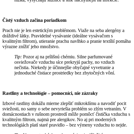
Čistý vzduch začína poriadkom
Prach nie je len estetickým problémom. Viaže na seba alergény a
dráždivé látky. Pravidelné vysávanie (ideálne vysávačom s
kvalitným filtrom), utieranie prachu navlhko a pranie textílií pomáha
výrazne znížiť jeho množstvo.
Tip:
Pozor aj na prílišnú chémiu. Silne parfumované
osviežovače vzduchu síce prekryjú pachy, no vzduch
nečistia. Niekedy je účinnejšie obyčajné vyvetranie a
jednoduché čistiace prostriedky bez zbytočných vôní.
Rastliny a technológie – pomocníci, nie zázraky
Izbové rastliny dokážu mierne zlepšiť mikroklímu a navodiť pocit
sviežosti, no samy o sebe nevyriešia problém so zlým vetraním. V
domácnostiach v rušnom prostredí môže pomôcť čistička vzduchu s
kvalitným filtrom, najmä pre alergikov. No aj pri moderných
technológiách platí staré pravidlo – bez výmeny vzduchu to nejde.