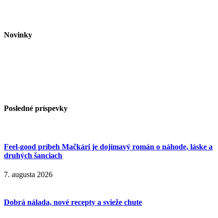
Novinky
Posledné príspevky
Feel-good príbeh Mačkári je dojímavý román o náhode, láske a
druhých šanciach
7. augusta 2026
Dobrá nálada, nové recepty a svieže chute