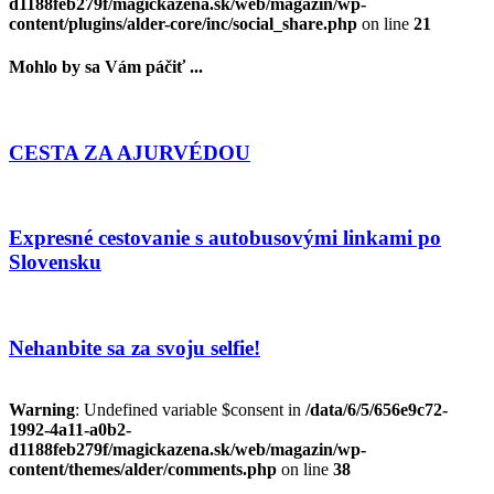
d1188feb279f/magickazena.sk/web/magazin/wp-
content/plugins/alder-core/inc/social_share.php
on line
21
Mohlo by sa Vám páčiť ...
CESTA ZA AJURVÉDOU
Expresné cestovanie s autobusovými linkami po
Slovensku
Nehanbite sa za svoju selfie!
Warning
: Undefined variable $consent in
/data/6/5/656e9c72-
1992-4a11-a0b2-
d1188feb279f/magickazena.sk/web/magazin/wp-
content/themes/alder/comments.php
on line
38