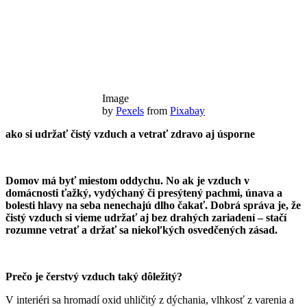
Image
by
Pexels
from
Pixabay
ako si udržať čistý vzduch a vetrať zdravo aj úsporne
Domov má byť miestom oddychu. No ak je vzduch v
domácnosti ťažký, vydýchaný či presýtený pachmi, únava a
bolesti hlavy na seba nenechajú dlho čakať. Dobrá správa je, že
čistý vzduch si vieme udržať aj bez drahých zariadení – stačí
rozumne vetrať a držať sa niekoľkých osvedčených zásad.
Prečo je čerstvý vzduch taký dôležitý?
V interiéri sa hromadí oxid uhličitý z dýchania, vlhkosť z varenia a